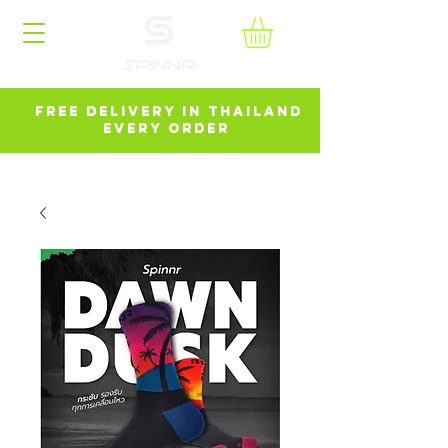
FREE DELIVERY in ThailanD
every order