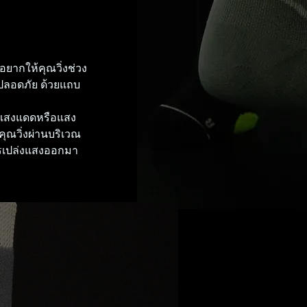
อยากให้คุณวิ่งช่วง
งปลอดภัย ด้วยแถบ
โดยแสงแดดหรือแสง
อคุณวิ่งผ่านบริเวณ
ารเปล่งแสงออกมา