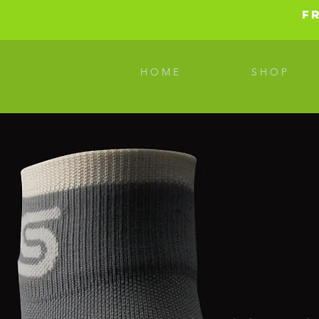
F
H O M E
S H O P