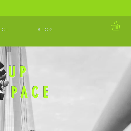
r
 C T
B L O G
 UP
R PACE