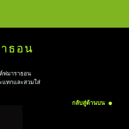
าราธอน
ฮาล์ฟมาราธอน
งกระแทกและสวมใส่
กลับสู่ด้านบน