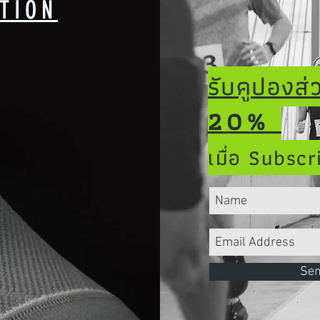
TION
รับคูปองส
20%
เมื่อ Subscr
Se