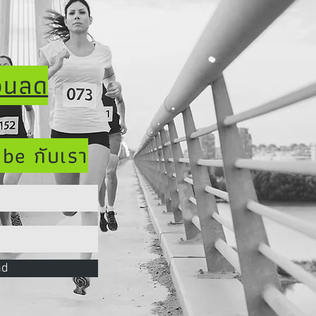
่วนลด
ibe กับเรา
nd