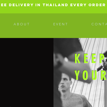
REE DELIVERY in ThailanD every orde
A B O U T
E V E N T
C O N T A
KEEP
YOU